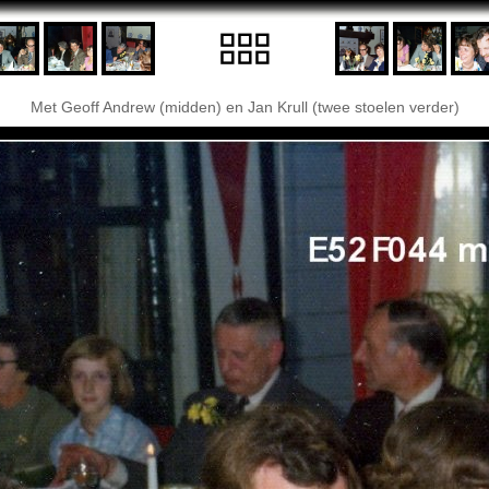
Met Geoff Andrew (midden) en Jan Krull (twee stoelen verder)