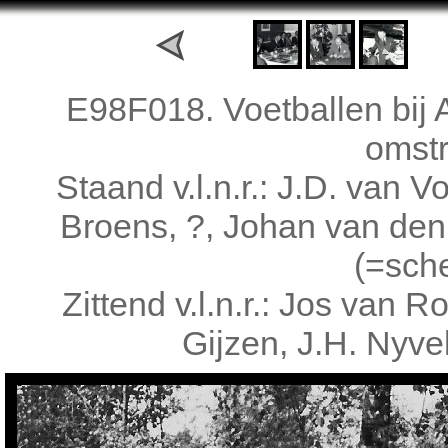
E98F018. Voetballen bij A
omst
Staand v.l.n.r.: J.D. van 
Broens, ?, Johan van den
(=sche
Zittend v.l.n.r.: Jos va
Gijzen, J.H. Nyve