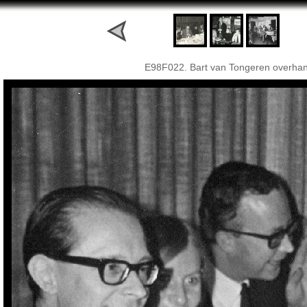
E98F022. Bart van Tongeren overhand