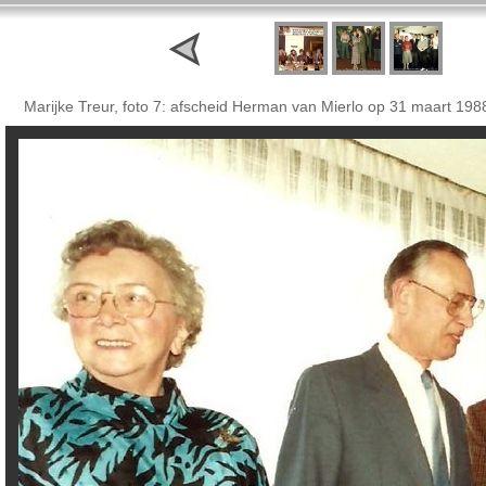
Marijke Treur, foto 7: afscheid Herman van Mierlo op 31 maart 198