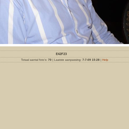
E42F23
Totaal aantal foto's:
70
| Laatste aanpassing:
7-7-09 15:28
|
Help