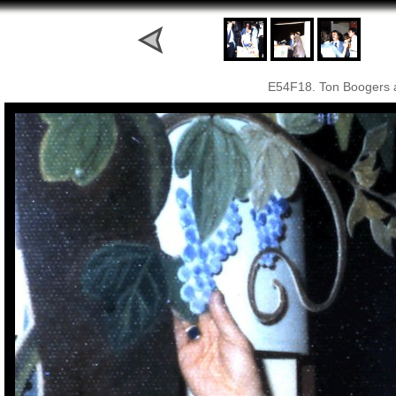
E54F18. Ton Boogers 