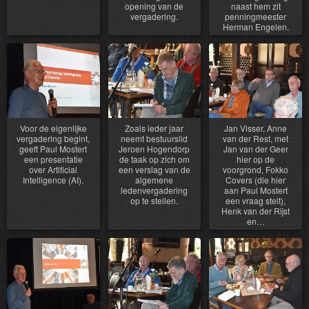
opening van de
naast hem zit
vergadering.
penningmeester
Herman Engelen.
Voor de eigenlijke
Zoals ieder jaar
Jan Visser, Anne
vergadering begint,
neemt bestuurslid
van der Rest, met
geeft Paul Mostert
Jeroen Hogendorp
Jan van der Geer
een presentatie
de taak op zich om
hier op de
over Artificial
een verslag van de
voorgrond, Fokko
Intelligence (AI).
algemene
Covers (die hier
ledenvergadering
aan Paul Mostert
op te stellen.
een vraag stelt),
Henk van der Rijst
en…