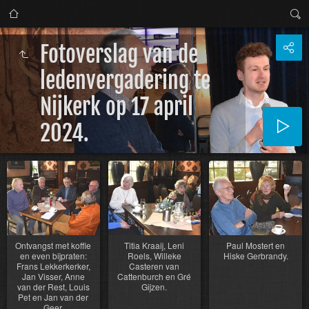
Fotoverslag van de
ledenvergadering te
Nijkerk op 17 april
2024.
Ontvangst met koffie
Titia Kraaij, Leni
Paul Mostert en
en even bijpraten:
Roels, Willeke
Hiske Gerbrandy.
Frans Lekkerkerker,
Casteren van
Jan Visser, Anne
Cattenburch en Gré
van der Rest, Louis
Gijzen.
Pet en Jan van der
Geer.