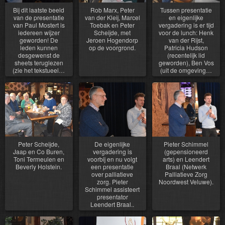
Bij dit laatste beeld
Rob Marx, Peter
Tussen presentatie
van de presentatie
van der Kleij, Marcel
en eigenlijke
van Paul Mostert is
Toebak en Peter
vergadering is er tijd
iedereen wijzer
Scheijde, met
voor de lunch: Henk
geworden! De
Jeroen Hogendorp
van der Rijst,
leden kunnen
op de voorgrond.
Patricia Hudson
desgewenst de
(recentelijk lid
sheets teruglezen
geworden), Ben Vos
(zie het tekstueel…
(uit de omgeving…
Peter Scheijde,
De eigenlijke
Pieter Schimmel
Jaap en Co Buren,
vergadering is
(gepensioneerd
Toni Termeulen en
voorbij en nu volgt
arts) en Leendert
Beverly Holstein.
een presentatie
Braal (Netwerk
over palliatieve
Palliatieve Zorg
zorg. Pieter
Noordwest Veluwe).
Schimmel assisteert
presentator
Leendert Braal..