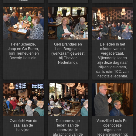
Peter Scheijde,
Geri Brandjes en
De leden in het
Jaap en Co Buren,
Leni Bergmans
midden van de
Toni Termeulen en
(werkzaam geweest
vergaderzaal.
Beverly Holstein.
bij Elsevier
Vijfendertig leden
Nederland).
zijn deze dag naar
Nijkerk gekomen,
dat is ruim 10% van
het totale ledental.
Overzicht van de
De aanwezige
Voorzitter Louis Pet
zaal aan de
leden aan de
opent deze
barzijde.
raamzijde, in
algemene
afwachting van de
ledenvergadering;