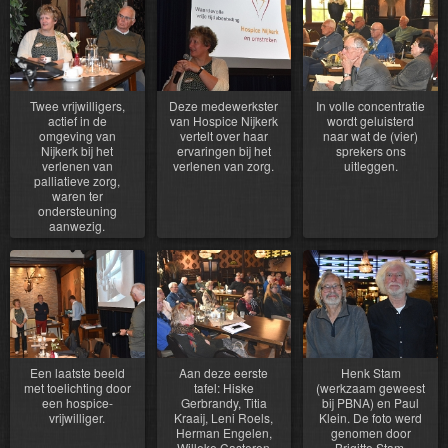
Twee vrijwilligers,
Deze medewerkster
In volle concentratie
actief in de
van Hospice Nijkerk
wordt geluisterd
omgeving van
vertelt over haar
naar wat de (vier)
Nijkerk bij het
ervaringen bij het
sprekers ons
verlenen van
verlenen van zorg.
uitleggen.
palliatieve zorg,
waren ter
ondersteuning
aanwezig.
Een laatste beeld
Aan deze eerste
Henk Stam
met toelichting door
tafel: Hiske
(werkzaam geweest
een hospice-
Gerbrandy, Titia
bij PBNA) en Paul
vrijwilliger.
Kraaij, Leni Roels,
Klein. De foto werd
Herman Engelen,
genomen door
Willeke Casteren
Brigitte Stam.