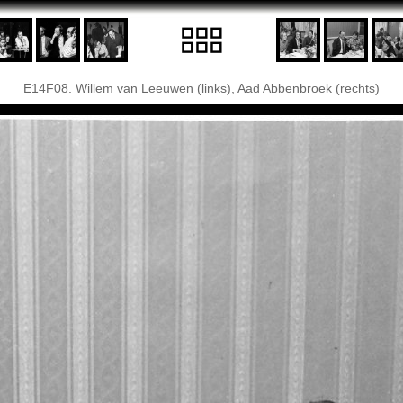
E14F08. Willem van Leeuwen (links), Aad Abbenbroek (rechts)