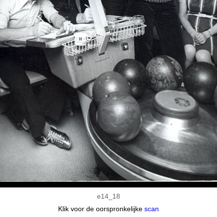
e14_18
Klik voor de oorspronkelijke
scan