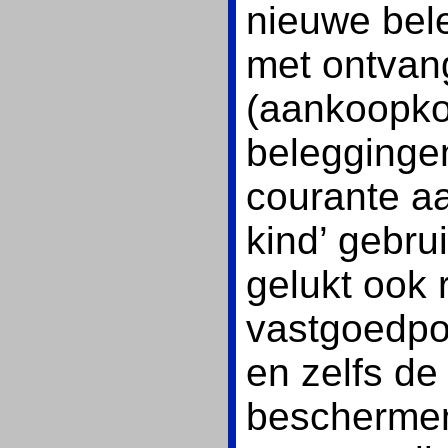
nieuwe bel
met ontvan
(aankoopko
beleggingen
courante aa
kind’ gebru
gelukt ook 
vastgoedpor
en zelfs de
beschermen