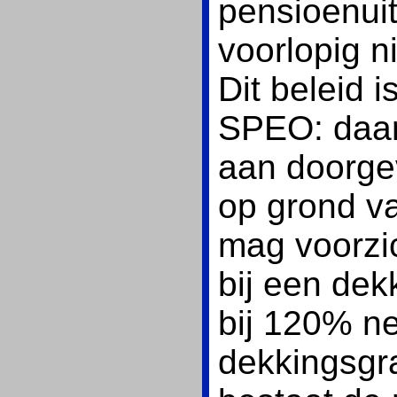
pensioenuit
voorlopig n
Dit beleid 
SPEO: daar
aan doorge
op grond v
mag voorzic
bij een de
bij 120% ne
dekkingsgr