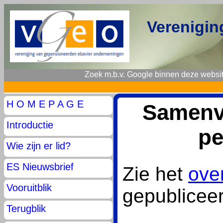
Verenigin
Zoek m.b.v. Google binnen deze websit
H O M E P A G E
Samenva
Introductie
pe
Wie zijn er lid?
ES Nieuwsbrief
Zie het
ove
Vooruitblik
gepublicee
Terugblik