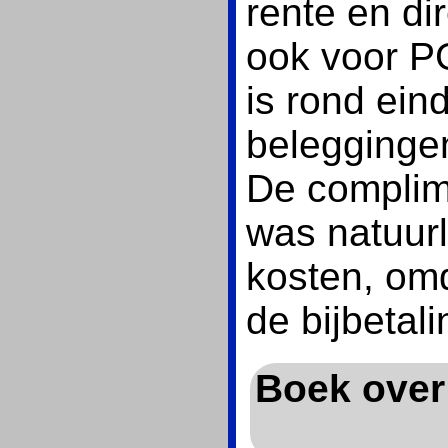
rente en di
ook voor PG
is rond ei
belegginge
De complim
was natuurl
kosten, om
de bijbeta
Boek ove