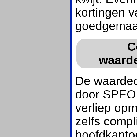
kortingen 
goedgemaa
C
waard
De waardeo
door SPEO 
verliep op
zelfs comp
hoofdkantoo