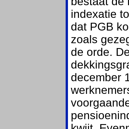
bestaat de 
indexatie t
dat PGB ko
zoals gezegd
de orde. D
dekkingsgr
december 1
werknemers
voorgaande
pensioeninde
kwijt. Eve