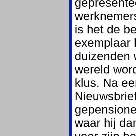
gepresentee
werknemers
is het de b
exemplaar k
duizenden 
wereld word
klus. Na ee
Nieuwsbrief
gepensionee
waar hij d