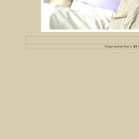
Totaal aantal foto's:
84
|