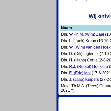
Wij ontv
Naam
Dhr.
W.Ph.M. (Wim) Zaal
(10
Dhr. L. (Loek) Kroon (16-10-
Dhr.
W. (Wim) van den Hoek
Dhr. D. (Dik) Ligterink (7-10
Dhr. H. (Hans) Cortie (2-8-2
Dhr.
R.J. (Roelof) Hoekstra
(
Dhr.
E. (Eric) Mol
(17-6-2021
Dhr.
J. (Jaap) Kuipers
(27-2-
Mevr. Th.M.A. (Trees) Onno
2021 †)