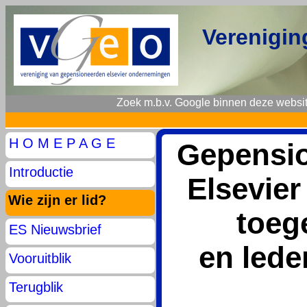
Verenigin
Zoek m.b.v. Google binnen deze websit
H O M E P A G E
Gepensi
Introductie
Elsevier
Wie zijn er lid?
toeg
ES Nieuwsbrief
en lede
Vooruitblik
Terugblik