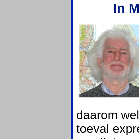
In 
daarom wel
toeval expr