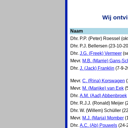
Wij ontv
Naam
Dhr. P.P. (Peter) Roessel (ok
Dhr. P.J. Bellersen (23-10-2
Dhr.
J.G. (Freek) Vermeer
(s
Mevr.
M.B. (Marrie) Gans-Sc
Dhr.
J. (Jack) Franklin
(7-9-2
Mevr.
C. (Rina) Korswagen
(
Mevr.
M. (Marijke) van Eek
(
Dhr.
A.M. (Aad) Abbenbroek
Dhr. R.J.J. (Ronald) Meijer 
Dhr. W. (Willem) Schüller (2
Mevr.
M.J. (Marja) Momber
(
Dhr.
A.C. (Ab) Pouwels
(24-