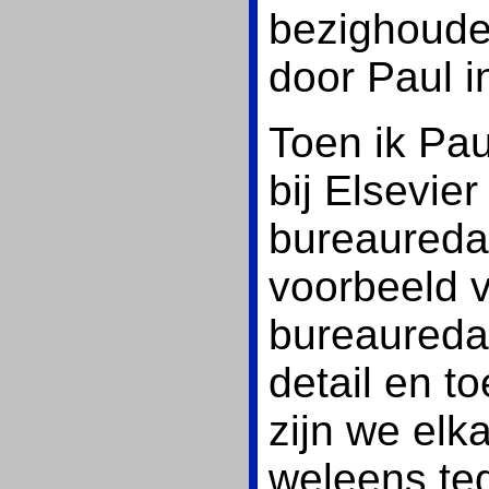
bezighouden,
door Paul i
Toen ik Pau
bij Elsevier
bureaureda
voorbeeld 
bureauredac
detail en t
zijn we elk
weleens teg