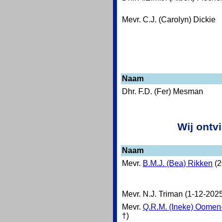
Mevr. C.J. (Carolyn) Dickie
Naam
Dhr. F.D. (Fer) Mesman
Wij ontv
Naam
Mevr.
B.M.J. (Bea) Rikken
(2
Mevr. N.J. Triman (1-12-2025
Mevr.
Q.R.M. (Ineke) Oomen-
†)