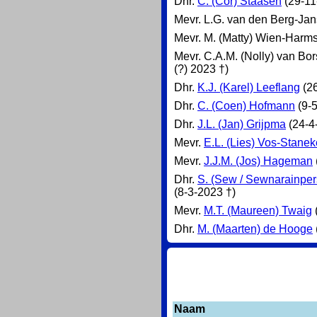
Dhr.
C. (Cor) Staasen
(29-11
Mevr. L.G. van den Berg-Jan
Mevr. M. (Matty) Wien-Harms 
Mevr. C.A.M. (Nolly) van Bo
(?) 2023 †)
Dhr.
K.J. (Karel) Leeflang
(26
Dhr.
C. (Coen) Hofmann
(9-5
Dhr.
J.L. (Jan) Grijpma
(24-4
Mevr.
E.L. (Lies) Vos-Stanek
Mevr.
J.J.M. (Jos) Hageman
Dhr.
S. (Sew / Sewnarainpe
(8-3-2023 †)
Mevr.
M.T. (Maureen) Twaig
Dhr.
M. (Maarten) de Hooge
Naam