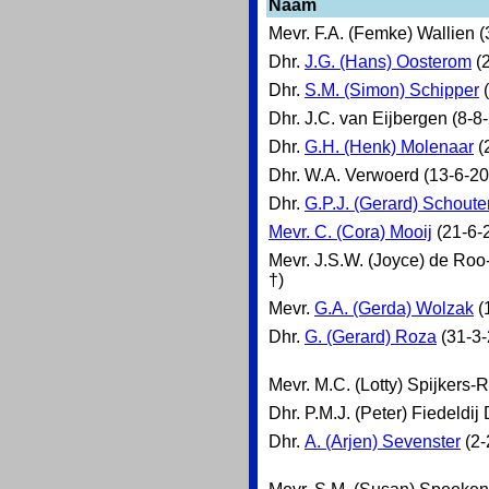
Naam
Mevr. F.A. (Femke) Wallien 
Dhr.
J.G. (Hans) Oosterom
(2
Dhr.
S.M. (Simon) Schipper
(
Dhr. J.C. van Eijbergen (8-8
Dhr.
G.H. (Henk) Molenaar
(
Dhr. W.A. Verwoerd (13-6-20
Dhr.
G.P.J. (Gerard) Schoute
Mevr. C. (Cora) Mooij
(21-6-
Mevr. J.S.W. (Joyce) de Ro
†)
Mevr.
G.A. (Gerda) Wolzak
(
Dhr.
G. (Gerard) Roza
(31-3-
Mevr. M.C. (Lotty) Spijkers-
Dhr. P.M.J. (Peter) Fiedeldij
Dhr.
A. (Arjen) Sevenster
(2-